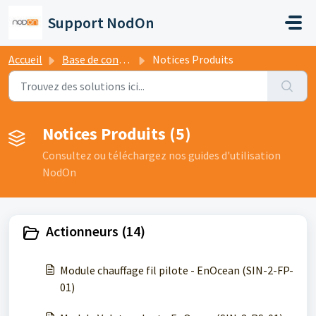
Passer au contenu principal
Support NodOn
Accueil
Base de connaissances
Notices Produits
Notices Produits (5)
Consultez ou téléchargez nos guides d'utilisation
NodOn
Actionneurs (14)
Module chauffage fil pilote - EnOcean (SIN-2-FP-
01)