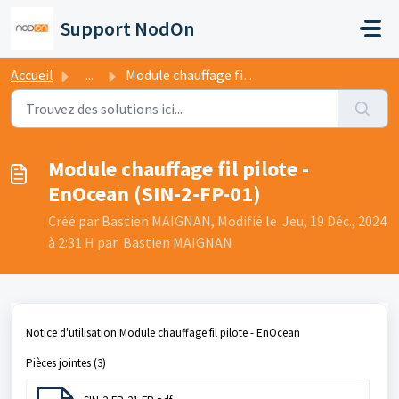
Passer au contenu principal
Support NodOn
Accueil
...
Module chauffage fil pilote - EnOcean (SIN-2-FP-01)
Module chauffage fil pilote -
EnOcean (SIN-2-FP-01)
Créé par Bastien MAIGNAN, Modifié le Jeu, 19 Déc., 2024
à 2:31 H par Bastien MAIGNAN
Notice d'utilisation Module chauffage fil pilote - EnOcean
Pièces jointes (3)