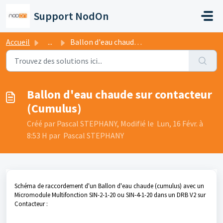
Passer au contenu principal
Support NodOn
Accueil
...
Ballon d'eau chaude sur contacteur (Cumulus)
Ballon d'eau chaude sur contacteur
(Cumulus)
Créé par Pascal STEPHANY, Modifié le Lun, 16 Févr. à
8:53 H par Pascal STEPHANY
Schéma de raccordement d'un Ballon d'eau chaude (cumulus) avec un
Micromodule Multifonction SIN-2-1-20 ou SIN-4-1-20 dans un DRB V2 sur
Contacteur :