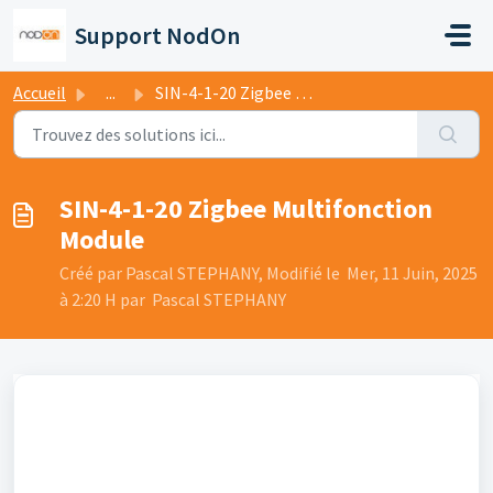
Passer au contenu principal
Support NodOn
Accueil
...
SIN-4-1-20 Zigbee Multifonction Module
SIN-4-1-20 Zigbee Multifonction
Module
Créé par Pascal STEPHANY, Modifié le Mer, 11 Juin, 2025
à 2:20 H par Pascal STEPHANY